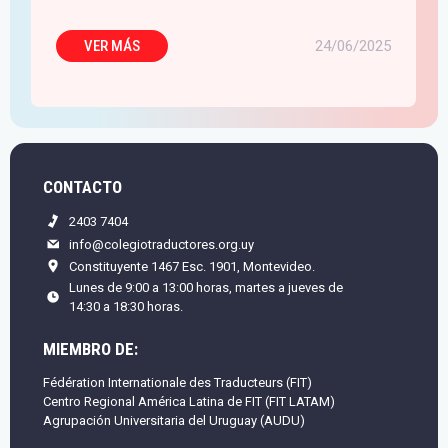
5
VER MÁS
24/06/2025
CONTACTO
2403 7404
info@colegiotraductores.org.uy
Constituyente 1467 Esc. 1901, Montevideo.
Lunes de 9:00 a 13:00 horas, martes a jueves de
14:30 a 18:30 horas.
MIEMBRO DE:
Fédération Internationale des Traducteurs (FIT)
Centro Regional América Latina de FIT (FIT LATAM)
Agrupación Universitaria del Uruguay (AUDU)